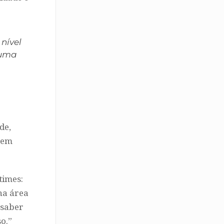
nível
 uma
de,
 em
times:
na área
 saber
o.”