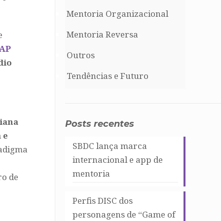
Mentoria Organizacional
Mentoria Reversa
e
AP
Outros
dio
Tendências e Futuro
iana
Posts recentes
 e
SBDC lança marca
radigma
internacional e app de
mentoria
ro de
Perfis DISC dos
personagens de “Game of