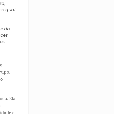
sa,
no qual
 e do
nces
es.
de
rupo.
to
ico. Ela
s
idade e