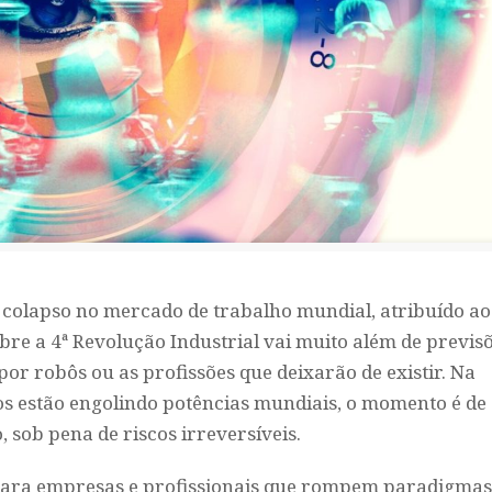
 colapso no mercado de trabalho mundial, atribuído ao
obre a 4ª Revolução Industrial vai muito além de previs
or robôs ou as profissões que deixarão de existir. Na
s estão engolindo potências mundiais, o momento é de
 sob pena de riscos irreversíveis.
para empresas e profissionais que rompem paradigmas