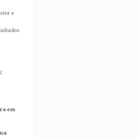
ntor e
sultados
l,
ura em
ana
: