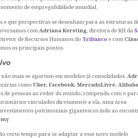
o momento de empregabilidade mundial.
 e que perspectivas se desenham para as estruturas d
Conversamos com
Adriana Kersting
, diretora de RH da
S
 Diretor de Recursos Humanos do
Tribanco
e com
Cláu
amos os principais pontos.
ivo
s não mais se aportam em modelos já consolidados.
Adr
ionárias como
Uber, Facebook, MercadoLivre, Alibaba
edes de pessoas ao redor do mundo, rompendo com o pa
ncionários vinculados diretamente a ela, uma área
 investimentos patrimoniais gigantescos indo ao encont
omy
.
rão certo tempo para se adaptar a esse novo modelo