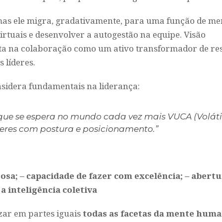
, mas ele migra, gradativamente, para uma função de me
virtuais e desenvolver a autogestão na equipe. Visão
ita na colaboração como um ativo transformador de re
 líderes.
sidera fundamentais na liderança:
que se espera no mundo cada vez mais VUCA (Voláti
deres com postura e posicionamento.”
josa;
– capacidade de fazer com excelência;
– abert
 a inteligência coletiva
zar em partes iguais
todas as facetas da mente hum