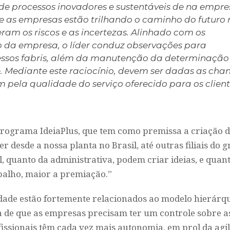
e processos inovadores e sustentáveis de na empre
e as empresas estão trilhando o caminho do futuro 
ram os riscos e as incertezas. Alinhado com os
 da empresa, o líder conduz observações para
essos fabris, além da manutenção da determinação
. Mediante este raciocínio, devem ser dadas as cha
pela qualidade do serviço oferecido para os client
programa IdeiaPlus, que tem como premissa a criação 
desde a nossa planta no Brasil, até outras filiais do g
l, quanto da administrativa, podem criar ideias, e quan
balho, maior a premiação.”
dade estão fortemente relacionados ao modelo hierárqu
a de que as empresas precisam ter um controle sobre a
fissionais têm cada vez mais autonomia, em prol da agil