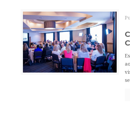
P
C
C
Es
ao
vi
s